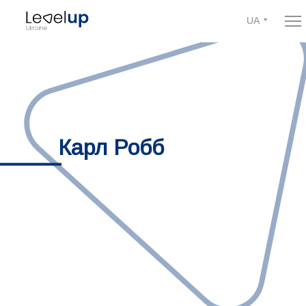
UA
Карл Робб