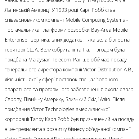
найбільшого постачальника послуг ІТ-аутсорсингу в
Латинській Америці. У 1993 році Карл Робб став
співзасновником компанії Mobile Computing Systems -
постачальника платформи розробки Bay-Area Mobile
Enterprise і вертикальних додатків, - яка вела бізнес на
території США, Великобританії та Італії і згодом була
придбана Malaysian Telecom. Раніше обіймав посаду
генерального директора компанії Victor Distribution A.B.,
діяльність якої у сфері поставок спеціалізованого
апаратного та програмного забезпечення охоплювала
Європу, Північну Америку, Близький Схід і Азію. Після
придбання Victor Technologies американської
корпорації Tandy Карл Робб був призначений на посаду
віце-президента з розвитку бізнесу об'єднаної компанії