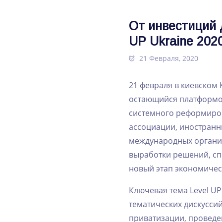
От‌ ‌инвестиций‌ ‌
‌UP‌ ‌Ukraine 2020
21 Февраля, 2020
21‌ ‌февраля‌ ‌в‌ ‌киевском‌ ‌
‌остающийся‌ ‌платформой‌ ‌
‌системного‌ ‌реформиров
ассоциации,‌ ‌иностранные‌
‌международных‌ ‌организаций
‌выработки‌ ‌решений,‌ ‌с
‌новый‌ ‌этап‌ ‌экономическо
Ключевая‌ ‌тема‌ ‌Level‌ ‌UP‌ 
‌тематических‌ ‌дискуссий
‌приватизации,‌ ‌проведени