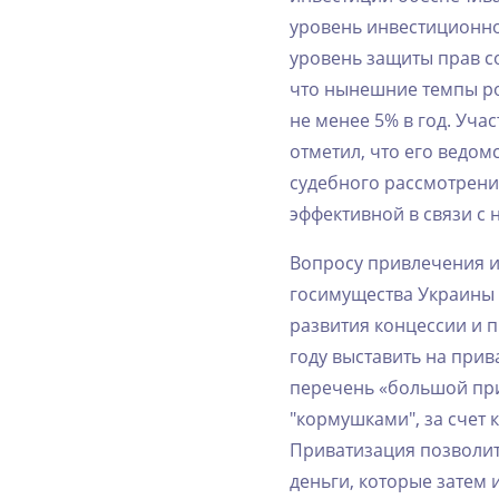
‌уровень‌ ‌инвестиционной‌
‌уровень‌ ‌защиты‌ ‌прав‌ ‌
‌что‌ ‌нынешние‌ ‌темпы‌ ‌
‌не‌ ‌менее‌ ‌5%‌ ‌в‌ ‌год.‌ 
‌отметил,‌ ‌что‌ ‌его‌ ‌ведомст
‌судебного‌ ‌рассмотрения.‌
‌эффективной‌ ‌в‌ ‌связи‌ ‌
Вопросу‌ ‌привлечения‌ ‌ин
‌госимущества‌ ‌Украины‌ ‌
‌развития‌ ‌концессии‌ ‌и‌ 
‌году‌ ‌выставить‌ ‌на‌ ‌приват
‌перечень‌ ‌«большой‌ ‌пр
‌"кормушками",‌ ‌за‌ ‌сче
‌Приватизация‌ ‌позволит‌ 
‌деньги,‌ ‌которые‌ ‌затем‌ 