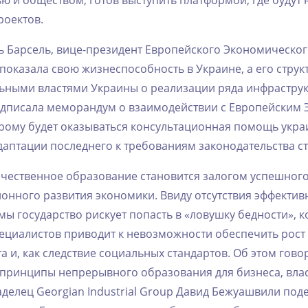
ю‌ ‌и‌ ‌обществом,‌ ‌готов‌ ‌выступить‌ ‌платформой,‌ ‌где‌ ‌будут
роектов.‌
ль‌ ‌Барсель,‌ ‌вице-президент‌ ‌Европейского‌ ‌Экономического‌
казала‌ ‌свою‌ ‌жизнеспособность‌ ‌в‌ ‌Украине,‌ ‌а‌ ‌его‌ ‌структ
ьными‌ ‌властями‌ ‌Украины‌ ‌о‌ ‌реализации‌ ‌ряда‌ ‌инфрастру
одписала‌ ‌меморандум‌ ‌о‌ ‌взаимодействии‌ ‌с‌ ‌Европейским
орому‌ ‌будет‌ ‌оказываться‌ ‌консультационная‌ ‌помощь‌ ‌украин
‌ ‌адаптации‌ ‌последнего‌ ‌к‌ ‌требованиям‌ ‌законодательства‌ ‌
качественное‌ ‌образование‌ ‌становится‌ ‌залогом‌ ‌успешного‌
ионного‌ ‌развития‌ ‌экономики.‌ ‌Ввиду‌ ‌отсутствия‌ ‌эффектив
 ‌государство‌ ‌рискует‌ ‌попасть‌ ‌в‌ ‌«ловушку‌ ‌бедности»,‌ ‌к
циалистов‌ ‌приводит‌ ‌к‌ ‌невозможности‌ ‌обеспечить‌ ‌рост
‌ ‌и,‌ ‌как‌ ‌следствие‌ ‌социальных‌ ‌стандартов.‌ ‌Об‌ ‌этом‌ ‌говор
‌принципы‌ ‌непрерывного‌ ‌образования‌ ‌для‌ ‌бизнеса,‌ ‌власти
ладелец‌ ‌Georgian‌ ‌Industrial‌ ‌Group‌ ‌Давид‌ ‌Бежуашвили‌ ‌по