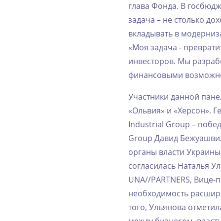
‌глава‌ ‌Фонда.‌ ‌В‌ ‌госбюдж
‌задача‌ ‌–‌ ‌не‌ ‌столько‌ ‌
‌вкладывать‌ ‌в‌ ‌модерниза
‌«Моя‌ ‌задача‌ ‌-‌ ‌превра
‌инвесторов.‌ ‌Мы‌ ‌разрабо
‌финансовыми‌ ‌возможност
Участники‌ ‌данной‌ ‌панел
‌«Ольвия»‌ ‌и‌ ‌«Херсон».‌
‌Industrial‌ ‌Group‌ ‌–‌ ‌по
‌Group‌ ‌Давид‌ ‌Бежуашвил
‌органы‌ ‌власти‌ ‌Украины‌
‌согласилась‌ ‌Наталья‌ ‌Уль
‌UNA//PARTNERS,‌ ‌Вице-п
‌необходимость‌ ‌расширять
‌того,‌ ‌Ульянова‌ ‌отметила