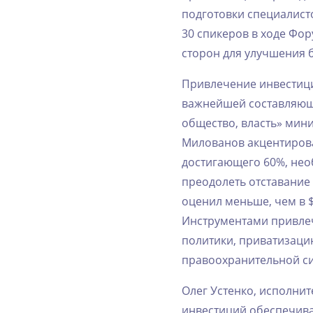
‌подготовки‌ ‌специалистов.
‌30‌ ‌спикеров‌ ‌в‌ ‌ходе‌
‌сторон‌ ‌для‌ ‌улучшения‌ 
Привлечение‌ ‌инвестиций‌ 
‌важнейшей‌ ‌составляющей‌ ‌
‌общество,‌ ‌власть»‌ ‌мини
‌Милованов‌ ‌акцентировал‌ 
‌достигающего‌ ‌60%,‌ ‌необхо
‌преодолеть‌ ‌отставание‌ ‌
‌оценил‌ ‌меньше,‌ ‌чем‌ ‌в‌ 
‌Инструментами‌ ‌привлеч
‌политики,‌ ‌приватизацию,
‌правоохранительной‌ ‌сист
Олег‌ ‌Устенко,‌ ‌исполнит
‌инвестиций‌ ‌обеспечивает‌ 