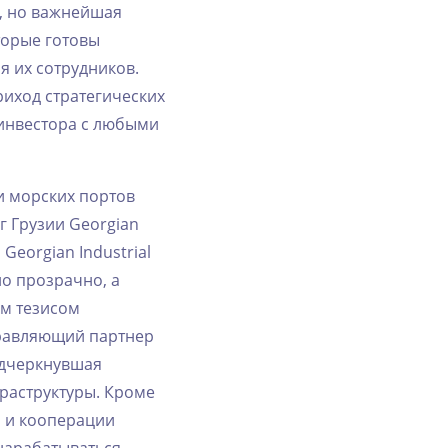
,‌ ‌но‌ ‌важнейшая‌
оторые‌ ‌готовы‌
‌их‌ ‌сотрудников.‌ ‌
‌приход‌ ‌стратегических‌
инвестора‌ ‌с‌ ‌любыми‌
‌ ‌морских‌ ‌портов‌
 ‌Грузии‌ ‌Georgian‌
 ‌Georgian‌ ‌Industrial‌
 ‌прозрачно,‌ ‌а‌
м‌ ‌тезисом‌
‌управляющий‌ ‌партнер‌
одчеркнувшая‌
нфраструктуры.‌ ‌Кроме‌
‌ ‌и‌ ‌кооперации‌