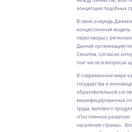
‌между‌ ‌бизнесом,‌ ‌власть
‌концепции‌ ‌подобных‌ ‌п
В‌ ‌свою‌ ‌очередь‌ ‌Даниэ
‌концессионная‌ ‌модель‌ ‌по
‌переговоры‌ ‌с‌ ‌регионал
‌Данная‌ ‌организация‌ ‌п
‌Сенатом,‌ ‌согласно‌ ‌кот
‌том‌ ‌числе‌ ‌в‌ ‌вопросах
В‌ ‌современном‌ ‌мире‌ ‌
‌государства‌ ‌и‌ ‌инновац
‌образовательной‌ ‌системы‌
‌квалифицированных‌ ‌спе
‌труда,‌ ‌валового‌ ‌продукта
‌«Постоянное‌ ‌развитие:‌ 
‌населения‌ ‌страны».‌ ‌ ‌В