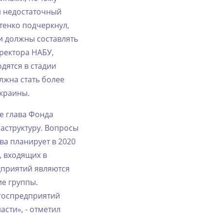
ал‌ ‌недостаточный‌
стенко‌ ‌подчеркнул,‌
‌ ‌должны‌ ‌составлять‌
директора‌ ‌НАБУ,‌
одятся‌ ‌в‌ ‌стадии‌
жна‌ ‌стать‌ ‌более‌
Украины.‌
 ‌глава‌ ‌Фонда‌
раструктуру.‌ ‌Вопросы‌
 ‌планирует‌ ‌в‌ ‌2020‌
‌ ‌входящих‌ ‌в‌
дприятий‌ ‌являются‌
‌ ‌группы.‌
‌ ‌госпредприятий‌
сти»,‌ ‌-‌ ‌отметил‌