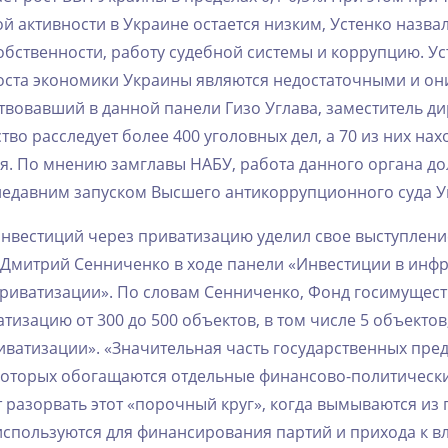
 ‌активности‌ ‌в‌ ‌Украине‌ ‌остается‌ ‌низким,‌ ‌Устенко‌ ‌назв
собственности,‌ ‌работу‌ ‌судебной‌ ‌системы‌ ‌и‌ ‌коррупцию.‌ ‌У
роста‌ ‌экономики‌ ‌Украины‌ ‌являются‌ ‌недостаточными‌ ‌и‌ ‌они
Участвовавший‌ ‌в‌ ‌данной‌ ‌панели‌ ‌Гизо‌ ‌Углава,‌ ‌заместитель‌ ‌
во‌ ‌расследует‌ ‌более‌ ‌400‌ ‌уголовных‌ ‌дел,‌ ‌а‌ ‌70‌ ‌из‌ ‌них‌ ‌нах
 ‌По‌ ‌мнению‌ ‌замглавы‌ ‌НАБУ,‌ ‌работа‌ ‌данного‌ ‌органа‌ ‌дол
с‌ ‌недавним‌ ‌запуском‌ ‌Высшего‌ ‌антикоррупционного‌ ‌суда‌ ‌
вестиций‌ ‌через‌ ‌приватизацию‌ ‌уделил‌ ‌свое‌ ‌выступление‌
Дмитрий‌ ‌Сенниченко‌ ‌в‌ ‌ходе‌ ‌панели‌ ‌«Инвестиции‌ ‌в‌ ‌инф
‌приватизации».‌ ‌По‌ ‌словам‌ ‌Сенниченко,‌ ‌Фонд‌ ‌госимущества‌
изацию‌ ‌от‌ ‌300‌ ‌до‌ ‌500‌ ‌объектов,‌ ‌в‌ ‌том‌ ‌числе‌ ‌5‌ ‌объектов,
иватизации».‌ ‌«Значительная‌ ‌часть‌ ‌государственных‌ ‌пре
т‌ ‌которых‌ ‌обогащаются‌ ‌отдельные‌ ‌финансово-политические
‌разорвать‌ этот‌ ‌«порочный‌ ‌круг»,‌ ‌когда‌ ‌вымываются‌ ‌из
‌используются‌ ‌для‌ ‌финансирования‌ ‌партий‌ ‌и‌ ‌прихода‌ ‌к‌ ‌вла